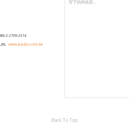
886-2-2709-2314
www.paulyu.com.tw
Back To Top