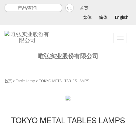
首页
GO
繁体
简体
English
Toggle
navigati
唯弘实业股份有限公司
首页
>
Table Lamp
>
TOKYO METAL TABLES LAMPS
TOKYO METAL TABLES LAMPS